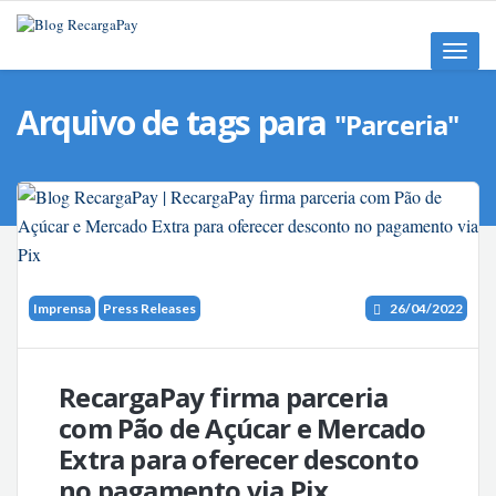
Toggle
naviga
Arquivo de tags para
"Parceria"
Imprensa
Press Releases
26/04/2022
RecargaPay firma parceria
com Pão de Açúcar e Mercado
Extra para oferecer desconto
no pagamento via Pix