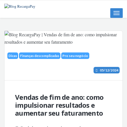
Toggle
naviga
Dicas
Finanças descomplicadas
Pro seu negócio
05/12/2024
Vendas de fim de ano: como
impulsionar resultados e
aumentar seu faturamento