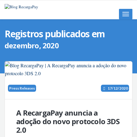
Toggle
naviga
Registros publicados em
dezembro, 2020
Press Releases
17/12/2020
A RecargaPay anuncia a
adoção do novo protocolo 3DS
2.0