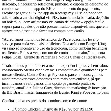
desconto, é necessário selecionar, primeiro, o cupom de desconto do
combo escolhido no app do BK e, no momento do pagamento,
escolher pagar via Pix, no app da RecargaPay. O saldo pode ser
adicionado a carteira digital via PIX, transferência bancária, depósito
ou boleto, ou com até mesmo via cartão de crédito – opção fácil e
segura para aqueles que não possuem saldo disponível, mas querem
aproveitar o desconto e fazer sua compra com cartão.
“Acreditamos muito nos benefícios do Pix e buscamos levar o
serviço para cada vez mais brasileiros. Esta ação com Burger King
visa não só incentivar o uso da tecnologia, como também beneficiar
os clientes. E dessa vez, com um desconto ainda maior,” comenta
Felipe Costa, gerente de Parcerias e Novos Canais da RecargaPay.
“Trabalhamos para oferecer a melhor experiência possível em sabor,
considerando ofertas cada vez mais competitivas e qualificadas para
nossos clientes. Com o RecargaPay como parceira, conseguimos
ainda promover esses descontos com mais conveniência, já que
incentivamos e reforçamos uma opção pagamento prática e,
também, atual” diz Juliana Cury, diretora de marketing & inovação
da BK Brasil, máster franqueada do Burger King e Popeyes no país.
Confira abaixo os preços dos combos com o desconto:
1 Combo Chicken Crispy: de R$28,90 por R$13,90