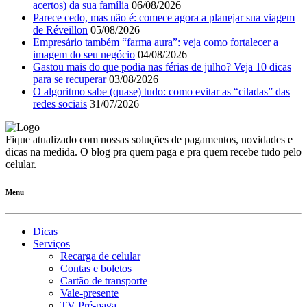
acertos) da sua família
06/08/2026
Parece cedo, mas não é: comece agora a planejar sua viagem
de Réveillon
05/08/2026
Empresário também “farma aura”: veja como fortalecer a
imagem do seu negócio
04/08/2026
Gastou mais do que podia nas férias de julho? Veja 10 dicas
para se recuperar
03/08/2026
O algoritmo sabe (quase) tudo: como evitar as “ciladas” das
redes sociais
31/07/2026
Fique atualizado com nossas soluções de pagamentos, novidades e
dicas na medida. O blog pra quem paga e pra quem recebe tudo pelo
celular.
Menu
Dicas
Serviços
Recarga de celular
Contas e boletos
Cartão de transporte
Vale-presente
TV Pré-paga