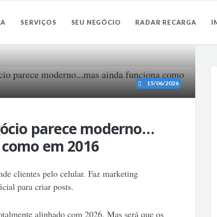
RA
SERVIÇOS
SEU NEGÓCIO
RADAR RECARGA
I
15/06/2026
egócio parece moderno…
a como em 2016
de clientes pelo celular. Faz marketing
icial para criar posts.
totalmente alinhado com 2026. Mas será que os