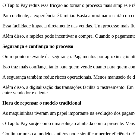
O Tap to Pay reduz essa fricção ao tornar o processo mais simples e 
Para o cliente, a experiência é familiar. Basta aproximar o cartão ou 
Essa facilidade impacta diretamente nas vendas. Um processo mais flu
Além disso, a rapidez pode incentivar a compra. Quando o pagamento é
Segurança e confiança no processo
Outro ponto relevante é a segurança. Pagamentos por aproximação uti
Isso traz mais confiança tanto para quem vende quanto para quem comp
A segurança também reduz riscos operacionais. Menos manuseio de din
Além disso, a digitalização das transações facilita o rastreamento. Em
entre vendedor e cliente.
Hora de repensar o modelo tradicional
As maquininhas tiveram um papel importante na evolução dos pagament
O Tap to Pay surge como uma solução alinhada com o presente. Mais 
Continuar preso a modelos antigos pode significar perder eficiência. 