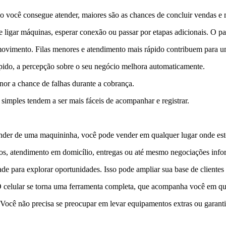
 você consegue atender, maiores são as chances de concluir vendas e m
 ligar máquinas, esperar conexão ou passar por etapas adicionais. O p
ovimento. Filas menores e atendimento mais rápido contribuem para um
pido, a percepção sobre o seu negócio melhora automaticamente.
or a chance de falhas durante a cobrança.
 simples tendem a ser mais fáceis de acompanhar e registrar.
nder de uma maquininha, você pode vender em qualquer lugar onde este
tos, atendimento em domicílio, entregas ou até mesmo negociações infor
dade para explorar oportunidades. Isso pode ampliar sua base de cliente
 O celular se torna uma ferramenta completa, que acompanha você em qu
ocê não precisa se preocupar em levar equipamentos extras ou garantir 