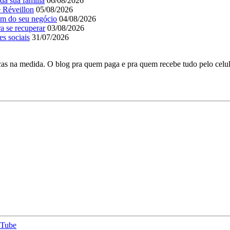
da sua família
06/08/2026
e Réveillon
05/08/2026
em do seu negócio
04/08/2026
a se recuperar
03/08/2026
es sociais
31/07/2026
as na medida. O blog pra quem paga e pra quem recebe tudo pelo celul