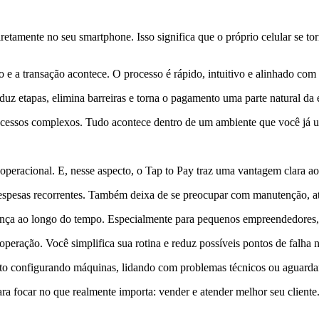
etamente no seu smartphone. Isso significa que o próprio celular se t
ho e a transação acontece. O processo é rápido, intuitivo e alinhado com
z etapas, elimina barreiras e torna o pagamento uma parte natural da 
essos complexos. Tudo acontece dentro de um ambiente que você já util
operacional. E, nesse aspecto, o Tap to Pay traz uma vantagem clara a
pesas recorrentes. Também deixa de se preocupar com manutenção, atua
rença ao longo do tempo. Especialmente para pequenos empreendedores, 
ração. Você simplifica sua rotina e reduz possíveis pontos de falha 
asto configurando máquinas, lidando com problemas técnicos ou aguarda
ara focar no que realmente importa: vender e atender melhor seu cliente