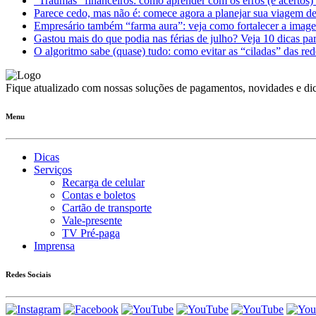
“Traumas” financeiros: como aprender com os erros (e acertos) 
Parece cedo, mas não é: comece agora a planejar sua viagem d
Empresário também “farma aura”: veja como fortalecer a imag
Gastou mais do que podia nas férias de julho? Veja 10 dicas par
O algoritmo sabe (quase) tudo: como evitar as “ciladas” das red
Fique atualizado com nossas soluções de pagamentos, novidades e dic
Menu
Dicas
Serviços
Recarga de celular
Contas e boletos
Cartão de transporte
Vale-presente
TV Pré-paga
Imprensa
Redes Sociais