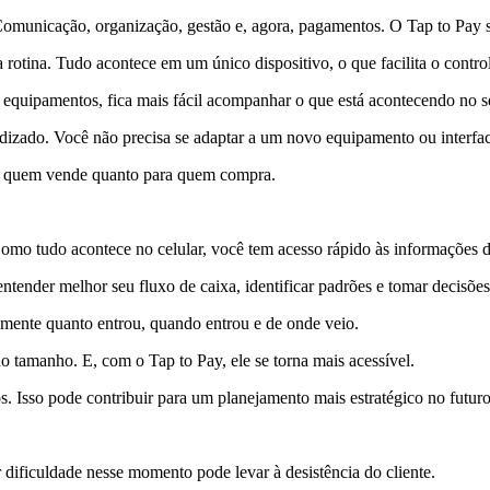
. Comunicação, organização, gestão e, agora, pagamentos. O Tap to Pay s
 rotina. Tudo acontece em um único dispositivo, o que facilita o control
equipamentos, fica mais fácil acompanhar o que está acontecendo no s
ndizado. Você não precisa se adaptar a um novo equipamento ou interfa
ara quem vende quanto para quem compra.
omo tudo acontece no celular, você tem acesso rápido às informações d
tender melhor seu fluxo de caixa, identificar padrões e tomar decisõe
atamente quanto entrou, quando entrou e de onde veio.
o tamanho. E, com o Tap to Pay, ele se torna mais acessível.
dos. Isso pode contribuir para um planejamento mais estratégico no futuro
dificuldade nesse momento pode levar à desistência do cliente.