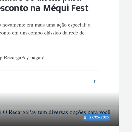
esconto na Méqui Fest
s novamente em mais uma ação especial: a
conto em um combo clássico da rede de
app RecargaPay pagará
…
27/05/2025