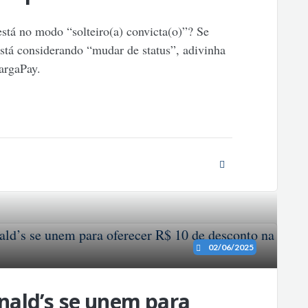
tá no modo “solteiro(a) convicta(o)”? Se
stá considerando “mudar de status”, adivinha
argaPay.
02/06/2025
ald’s se unem para