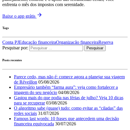
enfrenta o mês dos impostos com serenidade.
Baixe o app grátis
Tags
Conta PJ
Educação financeira
Organização financeira
Reserva
Pesquisar por:
Posts recentes
Parece cedo, mas não é: comece agora a planejar sua viagem
de Réveillon
05/08/2026
Empresário também “farma aura”: veja como fortalecer a
imagem do seu negócio
04/08/2026
Gastou mais do que podia nas férias de julho? Veja 10 dicas
para se recuperar
03/08/2026
O algoritmo sabe (quase) tudo: como evitar as “ciladas” das
redes sociais
31/07/2026
Famous last words: 10 frases que antecedem uma decisão
financeira equivocada
30/07/2026