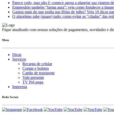
Parece cedo, mas não é: comece agora a planejar sua viagem d
Empresário também “farma aura”: veja como fortalecer a imag
Gastou mais do que podia nas férias de julho? Veja 10 dicas par
O algoritmo sabe (quase) tudo: como evitar as “ciladas” das red
Fique atualizado com nossas soluções de pagamentos, novidades e dic
Menu
Dicas
Serviços
Recarga de celular
Contas e boletos
Cartão de transporte
Vale-presente
TV Pré-paga
Imprensa
Redes Sociais