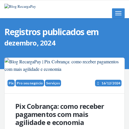
Toggle
naviga
Registros publicados em
dezembro, 2024
Pix
Pro seu negócio
Serviços
16/12/2024
Pix Cobrança: como receber
pagamentos com mais
agilidade e economia