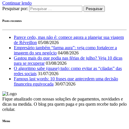
Continuar lendo
Pesquisar por:
Posts recentes
Parece cedo, mas não é: comece agora a planejar sua viagem
de Réveillon
05/08/2026
Empresário também “farma aura”: veja como fortalecer a
imagem do seu negócio
04/08/2026
Gastou mais do que podia nas férias de julho? Veja 10 dicas
para se recuperar
03/08/2026
O algoritmo sabe (quase) tudo: como evitar as “ciladas” das
redes sociais
31/07/2026
Famous last words: 10 frases que antecedem uma decisão
financeira equivocada
30/07/2026
Fique atualizado com nossas soluções de pagamentos, novidades e
dicas na medida. O blog pra quem paga e pra quem recebe tudo pelo
celular.
Menu