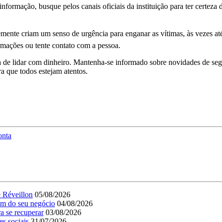
nformação, busque pelos canais oficiais da instituição para ter certeza 
emente criam um senso de urgência para enganar as vítimas, às vezes a
formações ou tente contato com a pessoa.
 de lidar com dinheiro. Mantenha-se informado sobre novidades de segura
a que todos estejam atentos.
onta
e Réveillon
05/08/2026
em do seu negócio
04/08/2026
a se recuperar
03/08/2026
es sociais
31/07/2026