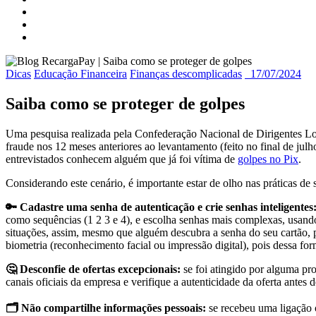
Dicas
Educação Financeira
Finanças descomplicadas
17/07/2024
Saiba como se proteger de golpes
Uma pesquisa realizada pela Confederação Nacional de Dirigentes Lo
fraude nos 12 meses anteriores ao levantamento (feito no final de j
entrevistados conhecem alguém que já foi vítima de
golpes no Pix
.
Considerando este cenário, é importante estar de olho nas práticas de 
🔑 Cadastre uma senha de autenticação e crie senhas inteligentes
como sequências (1 2 3 e 4), e escolha senhas mais complexas, usando
situações, assim, mesmo que alguém descubra a senha do seu cartão, p
biometria (reconhecimento facial ou impressão digital), pois dessa fo
🤔 Desconfie de ofertas excepcionais:
se foi atingido por alguma p
canais oficiais da empresa e verifique a autenticidade da oferta antes 
🗂️ Não compartilhe informações pessoais:
se recebeu uma ligação 