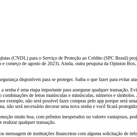
jistas (CNDL) para o Serviço de Proteção ao Crédito (SPC Brasil) pro
ulho e começo de agosto de 2023). Ainda, outra pesquisa da Opinion B
segurança disponíveis para se proteger. Saiba o que fazer para evitar a
:
a senha é uma etapa importante para assegurar qualquer transação. Ev
 combinações de letras maiúsculas e minúsculas, números e símbolos. Al
or exemplo, não será possível fazer compras pelo app porque será uma s
rma, não será necessário decorar uma nova senha e você ficará protegido
romoção muito boa, com prêmios inesperados ou valores vantajosos, pod
de realizar qualquer transação.
ou mensagem de instituições financeiras com alguma solicitação de in