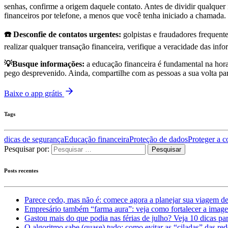
senhas, confirme a origem daquele contato. Antes de dividir qualquer i
financeiros por telefone, a menos que você tenha iniciado a chamada.
☎️ Desconfie de contatos urgentes:
golpistas e fraudadores frequent
realizar qualquer transação financeira, verifique a veracidade das in
💡Busque informações:
a educação financeira é fundamental na hora
pego desprevenido. Ainda, compartilhe com as pessoas a sua volta par
Baixe o app grátis
Tags
dicas de segurança
Educação financeira
Proteção de dados
Proteger a c
Pesquisar por:
Posts recentes
Parece cedo, mas não é: comece agora a planejar sua viagem d
Empresário também “farma aura”: veja como fortalecer a imag
Gastou mais do que podia nas férias de julho? Veja 10 dicas par
O algoritmo sabe (quase) tudo: como evitar as “ciladas” das red