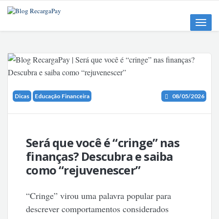
Toggle
naviga
Dicas
Educação Financeira
08/05/2026
Será que você é “cringe” nas
finanças? Descubra e saiba
como “rejuvenescer”
“Cringe” virou uma palavra popular para
descrever comportamentos considerados