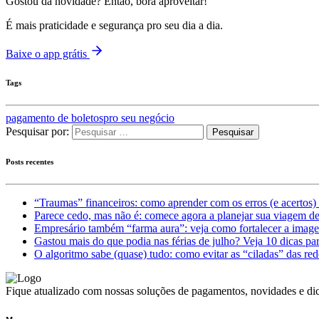
Gostou da novidade? Então, bora aproveitar!
É mais praticidade e segurança pro seu dia a dia.
Baixe o app grátis
Tags
pagamento de boletos
pro seu negócio
Pesquisar por:
Posts recentes
“Traumas” financeiros: como aprender com os erros (e acertos) 
Parece cedo, mas não é: comece agora a planejar sua viagem d
Empresário também “farma aura”: veja como fortalecer a imag
Gastou mais do que podia nas férias de julho? Veja 10 dicas par
O algoritmo sabe (quase) tudo: como evitar as “ciladas” das red
Fique atualizado com nossas soluções de pagamentos, novidades e dic